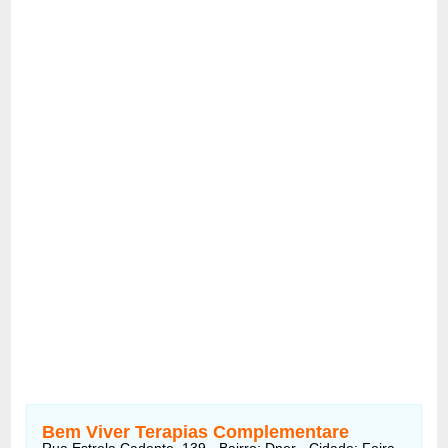
Bem Viver Terapias Complementare
Rua Estrela Cadente, 139 - Bairro: Dner - Cidade: Feira