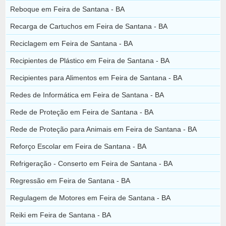
Reboque em Feira de Santana - BA
Recarga de Cartuchos em Feira de Santana - BA
Reciclagem em Feira de Santana - BA
Recipientes de Plástico em Feira de Santana - BA
Recipientes para Alimentos em Feira de Santana - BA
Redes de Informática em Feira de Santana - BA
Rede de Proteção em Feira de Santana - BA
Rede de Proteção para Animais em Feira de Santana - BA
Reforço Escolar em Feira de Santana - BA
Refrigeração - Conserto em Feira de Santana - BA
Regressão em Feira de Santana - BA
Regulagem de Motores em Feira de Santana - BA
Reiki em Feira de Santana - BA