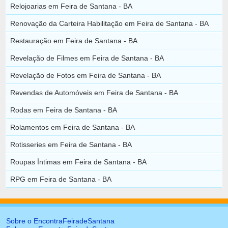
Relojoarias em Feira de Santana - BA
Renovação da Carteira Habilitação em Feira de Santana - BA
Restauração em Feira de Santana - BA
Revelação de Filmes em Feira de Santana - BA
Revelação de Fotos em Feira de Santana - BA
Revendas de Automóveis em Feira de Santana - BA
Rodas em Feira de Santana - BA
Rolamentos em Feira de Santana - BA
Rotisseries em Feira de Santana - BA
Roupas Íntimas em Feira de Santana - BA
RPG em Feira de Santana - BA
Sobre o EncontraFeiradeSantana