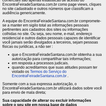
comerciais são apenas estatísticas de acesso do
EncontraFeiradeSantana.com.br como page views, cliques
no site cadastrado e outros números que classificam a
audiência genericamente.
A equipe do EncontraFeiradeSantana.com.br compromete-
se a manter em sigilo total as informações pessoais
pertinentes aos cadastros dos sites ou informações
colhidas no site. Ou seja, seu nome, e-mail, endereço
residencial e outros dados pessoais capazes de identificar
você jamais serão divulgados a terceiros, sejam pessoas
físicas ou jurídicas, a não ser :
que o EncontraFeiradeSantana.com.br obtenha a sua
autorização para compartilhar tais informações;
em resposta a processos judicais.
quando acreditarmos que suas atitudes possam ter
violado os
Termos do Serviço do
EncontraFeiradeSantana.com.br
.
Somente com a sua expressa autorização, o
EncontraFeiradeSantana.com.br utilizará dados sobre você
para envio de mala direta;
Sua capacidade de alterar ou excluir informações
sobre o seu site em nossa base de dados