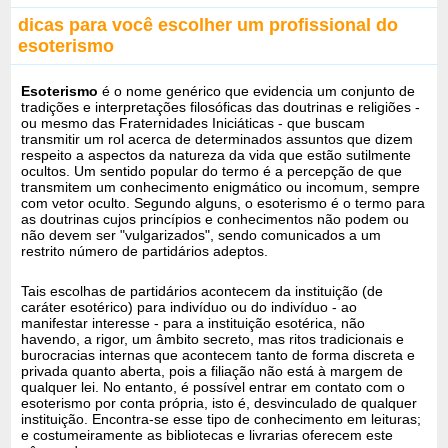
dicas para você escolher um profissional do
esoterismo
Esoterismo
é o nome genérico que evidencia um conjunto de
tradições e interpretações filosóficas das doutrinas e religiões -
ou mesmo das Fraternidades Iniciáticas - que buscam
transmitir um rol acerca de determinados assuntos que dizem
respeito a aspectos da natureza da vida que estão sutilmente
ocultos. Um sentido popular do termo é a percepção de que
transmitem um conhecimento enigmático ou incomum, sempre
com vetor oculto. Segundo alguns, o esoterismo é o termo para
as doutrinas cujos princípios e conhecimentos não podem ou
não devem ser "vulgarizados", sendo comunicados a um
restrito número de partidários adeptos.
Tais escolhas de partidários acontecem da instituição (de
caráter esotérico) para indivíduo ou do indivíduo - ao
manifestar interesse - para a instituição esotérica, não
havendo, a rigor, um âmbito secreto, mas ritos tradicionais e
burocracias internas que acontecem tanto de forma discreta e
privada quanto aberta, pois a filiação não está à margem de
qualquer lei. No entanto, é possível entrar em contato com o
esoterismo por conta própria, isto é, desvinculado de qualquer
instituição. Encontra-se esse tipo de conhecimento em leituras;
e costumeiramente as bibliotecas e livrarias oferecem este