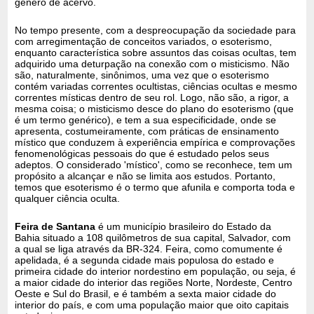
gênero de acervo.
No tempo presente, com a despreocupação da sociedade para
com arregimentação de conceitos variados, o esoterismo,
enquanto característica sobre assuntos das coisas ocultas, tem
adquirido uma deturpação na conexão com o misticismo. Não
são, naturalmente, sinônimos, uma vez que o esoterismo
contém variadas correntes ocultistas, ciências ocultas e mesmo
correntes místicas dentro de seu rol. Logo, não são, a rigor, a
mesma coisa; o misticismo desce do plano do esoterismo (que
é um termo genérico), e tem a sua especificidade, onde se
apresenta, costumeiramente, com práticas de ensinamento
místico que conduzem à experiência empírica e comprovações
fenomenológicas pessoais do que é estudado pelos seus
adeptos. O considerado 'místico', como se reconhece, tem um
propósito a alcançar e não se limita aos estudos. Portanto,
temos que esoterismo é o termo que afunila e comporta toda e
qualquer ciência oculta.
Feira de Santana
é um município brasileiro do Estado da
Bahia situado a 108 quilômetros de sua capital, Salvador, com
a qual se liga através da BR-324. Feira, como comumente é
apelidada, é a segunda cidade mais populosa do estado e
primeira cidade do interior nordestino em população, ou seja, é
a maior cidade do interior das regiões Norte, Nordeste, Centro
Oeste e Sul do Brasil, e é também a sexta maior cidade do
interior do país, e com uma população maior que oito capitais