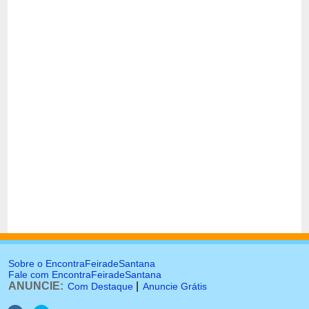
Sobre o EncontraFeiradeSantana
Fale com EncontraFeiradeSantana
ANUNCIE:
|
Com Destaque
Anuncie Grátis