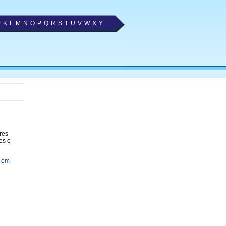
J
K
L
M
N
O
P
Q
R
S
T
U
V
W
X
Y
res
es e
 em