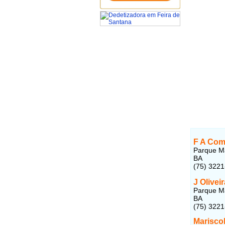
F A Come
Parque Ma
BA
(75) 322
J Oliveir
Parque Ma
BA
(75) 322
Marisco