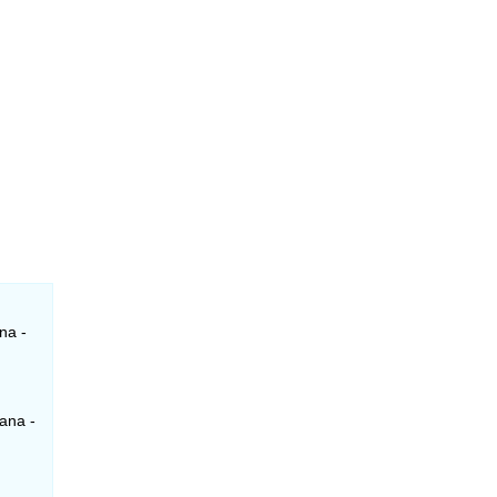
na -
ana -