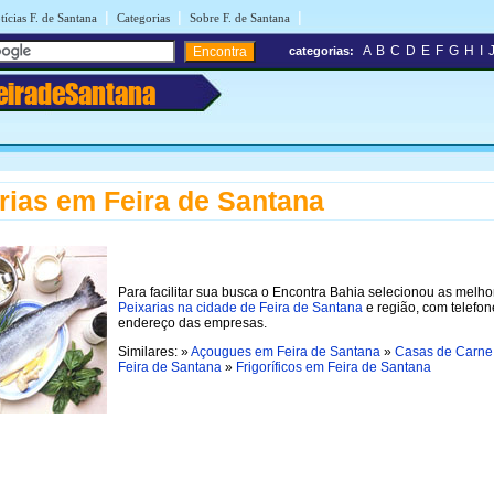
|
|
|
tícias F. de Santana
Categorias
Sobre F. de Santana
A
B
C
D
E
F
G
H
I
categorias:
eiradeSantana
rias em Feira de Santana
Para facilitar sua busca o Encontra Bahia selecionou as melho
Peixarias na cidade de Feira de Santana
e região, com telefon
endereço das empresas.
Similares: »
Açougues em Feira de Santana
»
Casas de Carne
Feira de Santana
»
Frigoríficos em Feira de Santana