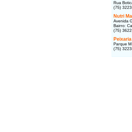
Rua Botic
(75) 322
Nutri Ma
Avenida G
Bairro: C
(75) 362
Peixari
Parque Ma
(75) 322