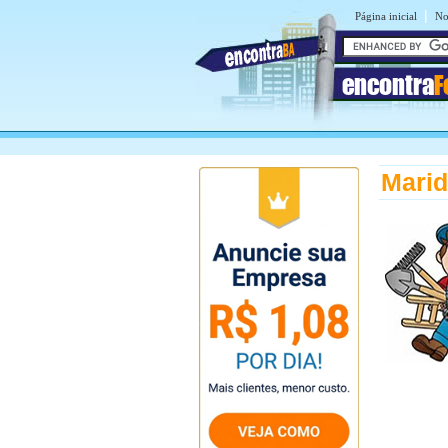
|
Página inicial
No
encontra
F
Marid