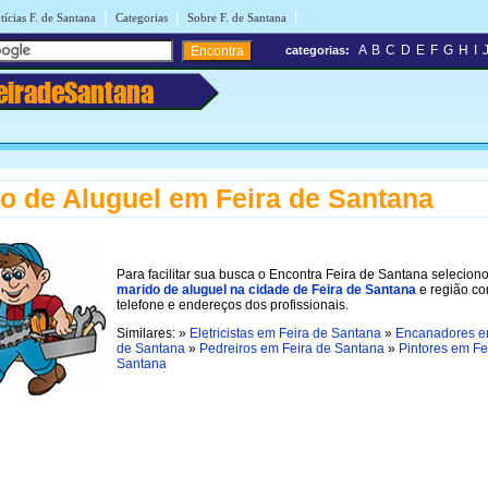
|
|
|
tícias F. de Santana
Categorias
Sobre F. de Santana
A
B
C
D
E
F
G
H
I
categorias:
eiradeSantana
o de Aluguel em Feira de Santana
Para facilitar sua busca o Encontra Feira de Santana selecion
marido de aluguel na cidade de Feira de Santana
e região c
telefone e endereços dos profissionais.
Similares: »
Eletricistas em Feira de Santana
»
Encanadores e
de Santana
»
Pedreiros em Feira de Santana
»
Pintores em Fe
Santana