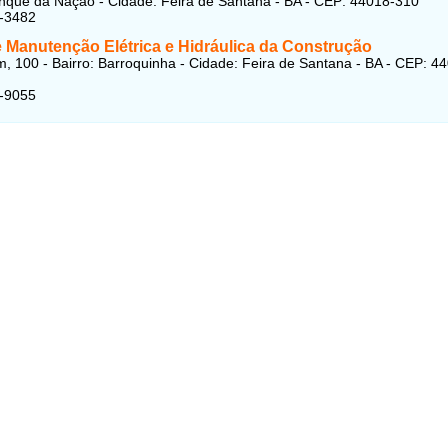
anque da Nação - Cidade: Feira de Santana - BA - CEP: 44018-310
3-3482
 Manutenção Elétrica e Hidráulica da Construção
, 100 - Bairro: Barroquinha - Cidade: Feira de Santana - BA - CEP: 4
5-9055