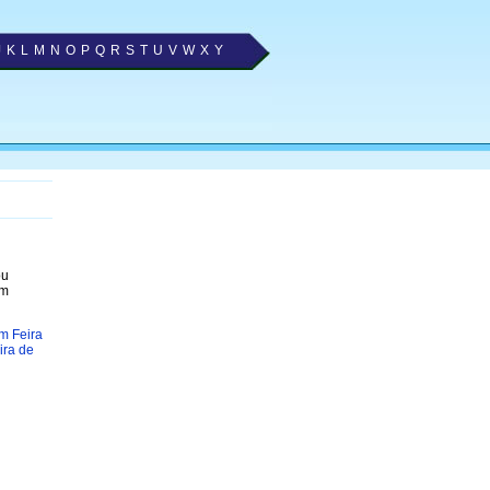
J
K
L
M
N
O
P
Q
R
S
T
U
V
W
X
Y
ou
om
m Feira
ira de