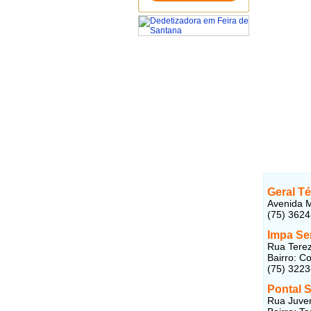
Geral T
Avenida Ma
(75) 362
Impa Ser
Rua Tere
Bairro: C
(75) 322
Pontal 
Rua Juven