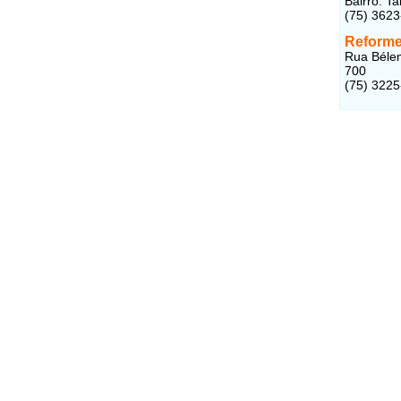
Bairro: T
(75) 362
Reforme
Rua Bélem
700
(75) 322