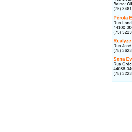
Bairro: O
(75) 348
Pérola 
Rua Landu
44100-00
(75) 322
Realyze
Rua José 
(75) 362
Sena Ev
Rua Gréci
44038-04
(75) 322