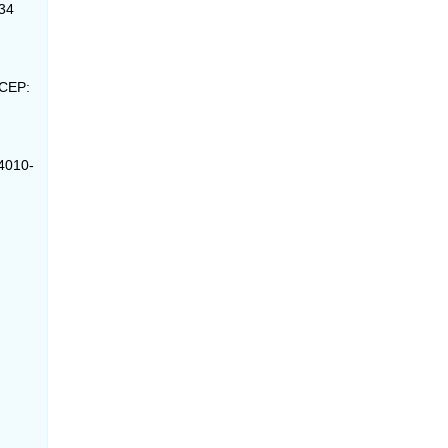
134
 CEP:
44010-