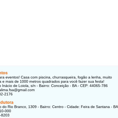
ntos
ara eventos! Casa com piscina, churrasqueira, fogão a lenha, muito
a e mais de 1000 metros quadrados para você fazer sua festa!
 Inácio de Loiola, s/n - Bairro: Conceição - BA - CEP: 44065-786
ialima.fsa@gmail.com
82-2176
odutora
 do Rio Branco, 1309 - Bairro: Centro - Cidade: Feira de Santana - BA
10-000
6-8203