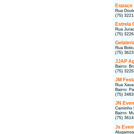
Espaço 
Rua Douto
(75) 322
Estrela
Rua Jurac
(75) 322
Gelateria
Rua Botic
(75) 362
JJAP Ag
Bairro: Br
(75) 3225
JM Fest
Rua Xavan
Bairro: P
(75) 348
JN Even
Caminho F
Bairro: M
(75) 361
Js Even
Alugamos 