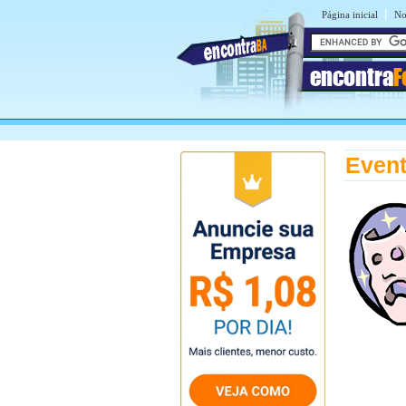
|
Página inicial
No
encontra
F
Event