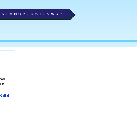
J
K
L
M
N
O
P
Q
R
S
T
U
V
W
X
Y
res
s e
Buffet