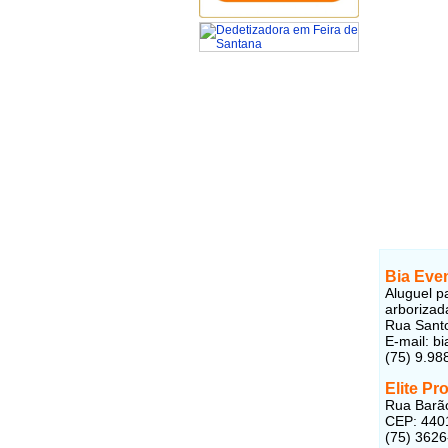
Bia Eve
Aluguel p
arborizad
Rua Santo
E-mail: b
(75) 9.98
Elite Pr
Rua Barão
CEP: 440
(75) 362