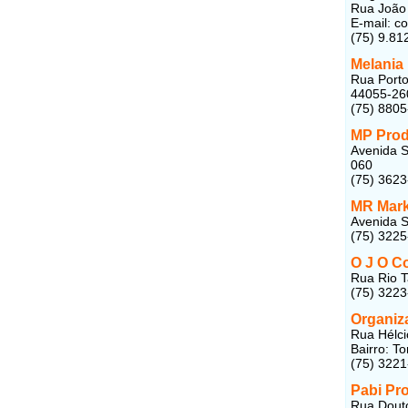
Rua João 
E-mail: c
(75) 9.81
Melania 
Rua Porto
44055-26
(75) 880
MP Pro
Avenida S
060
(75) 362
MR Mark
Avenida S
(75) 322
O J O C
Rua Rio T
(75) 322
Organiz
Rua Hélci
Bairro: T
(75) 322
Pabi Pro
Rua Douto