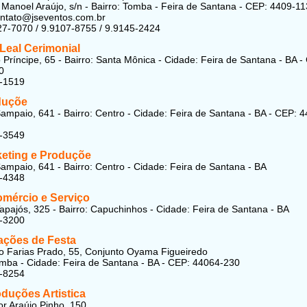
Manoel Araújo, s/n - Bairro: Tomba - Feira de Santana - CEP: 4409-1
ontato@jseventos.com.br
27-7070 / 9.9107-8755 / 9.9145-2424
Leal Cerimonial
 Príncipe, 65 - Bairro: Santa Mônica - Cidade: Feira de Santana - BA -
0
5-1519
duçõe
ampaio, 641 - Bairro: Centro - Cidade: Feira de Santana - BA - CEP: 
3-3549
eting e Produçõe
ampaio, 641 - Bairro: Centro - Cidade: Feira de Santana - BA
5-4348
omércio e Serviço
apajós, 325 - Bairro: Capuchinhos - Cidade: Feira de Santana - BA
3-3200
ações de Festa
o Farias Prado, 55, Conjunto Oyama Figueiredo
omba - Cidade: Feira de Santana - BA - CEP: 44064-230
1-8254
duções Artistica
r Araújo Pinho, 150