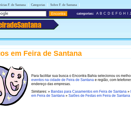
|
|
|
tícias F. de Santana
Categorias
Sobre F. de Santana
A
B
C
D
E
F
G
H
I
categorias:
eiradeSantana
os em Feira de Santana
Para facilitar sua busca o Encontra Bahia selecionou os melho
eventos na cidade de Feira de Santana
e região, com telefone
endereço das empresas.
Similares: »
Bandas para Casamentos em Feira de Santana
»
em Feira de Santana
»
Salões de Festas em Feira de Santana