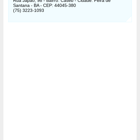
Rua Japão, 98 - Bairro: Caseb - Cidade: Feira de
Santana - BA - CEP: 44045-380
(75) 3223-1093