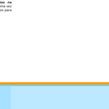
rias na
 uma vez
os para