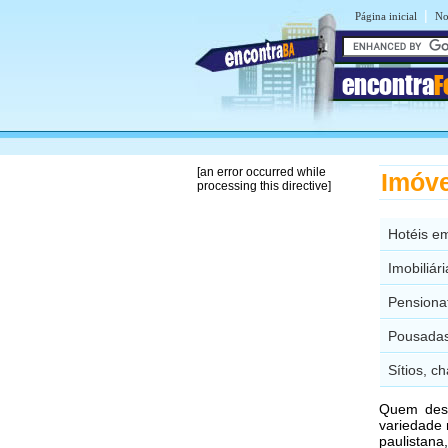
|
Página inicial
No
encontra
F
[an error occurred while
Imóve
processing this directive]
Hotéis e
Imobiliár
Pensiona
Pousadas
Sítios, c
Quem des
variedade
paulistan