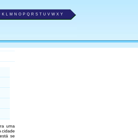
J
K
L
M
N
O
P
Q
R
S
T
U
V
W
X
Y
tra uma
A cidade
está se