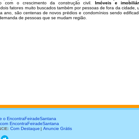
o com o crescimento da construção civil.
Imóveis e imobiliá
dois fatores muito buscados também por pessoas de fora da cidade,
a ano, são centenas de novos prédios e condomínios sendo edificad
 demanda de pessoas que se mudam região.
e o EncontraFeiradeSantana
 com EncontraFeiradeSantana
Com Destaque
Anuncie Grátis
CIE:
|