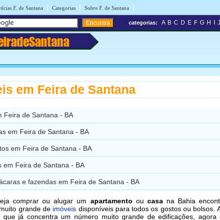
|
|
|
tícias F. de Santana
Categorias
Sobre F. de Santana
A
B
C
D
E
F
G
H
I
categorias:
eiradeSantana
is em Feira de Santana
m Feira de Santana - BA
ias em Feira de Santana - BA
tos em Feira de Santana - BA
 em Feira de Santana - BA
hácaras e fazendas em Feira de Santana - BA
eja comprar ou alugar um
apartamento
ou
casa
na Bahia encon
 muito grande de
imóveis
disponíveis para todos os gostos ou bolsos. 
a, que já concentra um número muito grande de edificações, agora 