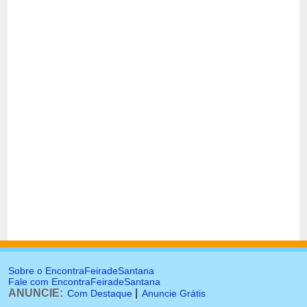
Sobre o EncontraFeiradeSantana
Fale com EncontraFeiradeSantana
ANUNCIE:
|
Com Destaque
Anuncie Grátis