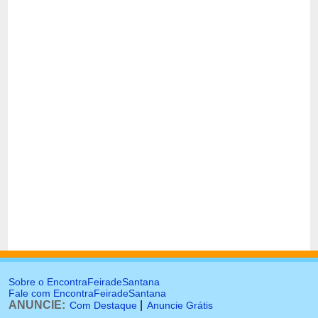
Sobre o EncontraFeiradeSantana
Fale com EncontraFeiradeSantana
ANUNCIE:
|
Com Destaque
Anuncie Grátis